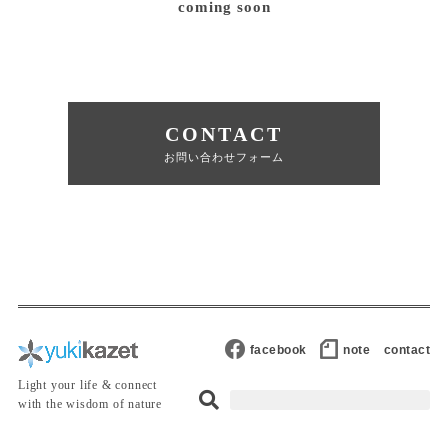
coming soon
CONTACT
お問い合わせフォーム
facebook
note
contact
Light your life & connect
with the wisdom of nature