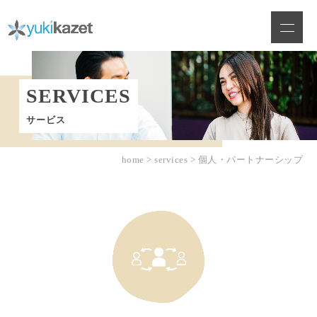
Skip
to
content
SERVICES
サービス
home
>
services
>
個人・パートナーシップ