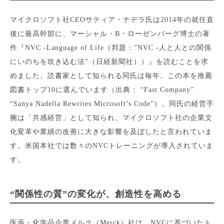
マイクロソフト社CEOサティア・ナデラ氏は2014年の就任直
後に最高幹部に、マーシャル・B・ローゼンバーグ博士の著
作『NVC -Language of Life（邦題：”NVC -人と人との関係
にいのちを吹き込む法”（日経新聞社））』を読むことを求
めました。読書家として知られる同氏は毎年、この本を推薦
図書トップ10に選んでいます（出典： “Fast Company”
“Sanya Nadella Rewrites Microsoft’s Code”）。同氏の経営手
腕は「共感経営」として知られ、マイクロソフト社の企業文
化変革や業績の改善に大きな影響を及ぼしたと言われていま
す。米国本社では数々のNVCトレーニングが導入されていま
す。
“関係性の質”の変化が、創造性を高める
医薬・化学品企業メルク（Merck）社は、NVCに基づいたト