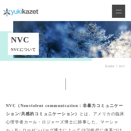
Skip
to
content
NVC
NVCについて
home
>
nvc
NVC（Nonviolent communication：非暴力コミュニケー
ション/共感的コミュニケーション）
とは、アメリカの臨床
心理学者カール・ロジャーズ博士に師事した、マーシャ
ル・B・ローゼンバーグ博士によって1970年代に体系づけ