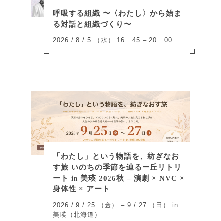
呼吸する組織 〜〈わたし〉から始ま
る対話と組織づくり〜
2026 / 8 / 5 （水） 16 : 45 – 20 : 00
「わたし」という物語を、紡ぎなお
す旅 いのちの季節を辿るー丘リトリ
ート in 美瑛 2026秋 – 演劇 × NVC ×
身体性 × アート
2026 / 9 / 25 （金） – 9 / 27 （日） in
美瑛（北海道）