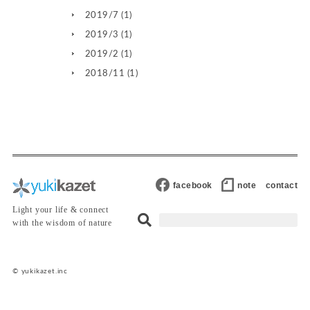
2019/7
(1)
2019/3
(1)
2019/2
(1)
2018/11
(1)
facebook
note
contact
Light your life & connect
with the wisdom of nature
© yukikazet.inc