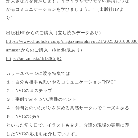
が大きな力を発揮します。イライラやモヤモヤの解消につな
がるコミュニケーションを学びましょう。”（出版社HPよ
り）
出版社HPからのご購入（立ち読みデータあり）
https://www.chuohoki.co.jp/magazines/ohayou21/20250201000000
amazonからのご購入 （kindle版あり）
https://amzn.asia/d/f33CojO
カラー20ページに渡る特集では
１：自分も相手も思いやるコミュニケーション”NVC”
２：NVCの４ステップ
３：事例でみる NVC実践のヒント
４：仲間とのつながりを深める共感サークルでニーズを探る
５：NVCのQ&A
といった切り口で、イラストも交え、介護の現場の実用に即
したNVCの応用を紹介しています。