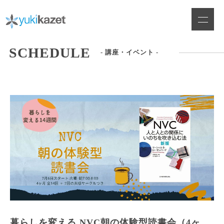
Skip
to
content
SCHEDULE
- 講座・イベント -
暮らしを変える NVC朝の体験型読書会（4ヶ