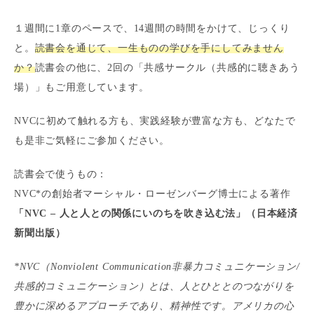
１週間に1章のペースで、14週間の時間をかけて、じっくり
と。
読書会を通じて、一生ものの学びを手にしてみません
か？
読書会の他に、2回の「共感サークル（共感的に聴きあう
場）」もご用意しています。
NVCに初めて触れる方も、実践経験が豊富な方も、どなたで
も是非ご気軽にご参加ください。
読書会で使うもの：
NVC*の創始者マーシャル・ローゼンバーグ博士による著作
「NVC – 人と人との関係にいのちを吹き込む法」（日本経済
新聞出版）
*NVC（Nonviolent Communication非暴力コミュニケーション/
共感的コミュニケーション）とは、人とひととのつながりを
豊かに深めるアプローチであり、精神性です。アメリカの心