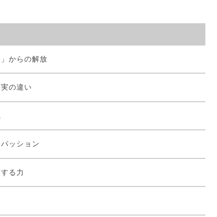
い」からの解放
事実の違い
係
ンパッション
答する力
い