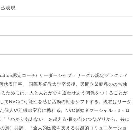
自己表現
ansformation認定コーチ/ リーダーシップ・サークル認定プラクティ
研究所代表理事。 国際基督教大学卒業後、民間企業勤務ののち独
くるためには、人と人とが心を通わせあう関係をつくることが
してNVCに可能性を感じ活動の軸をシフトする。現在はリーダ
た個人や組織の変容に携わる。NVC創始者マーシャル・B・ロ
（邦題『「わかりあえない」を越える-目の前のつながりから、共に
士の風）共訳。『全人的医療を支える共感的コミュニケーショ