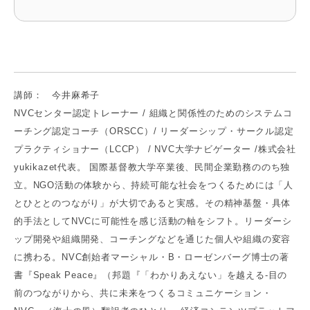
講師： 今井麻希子
NVCセンター認定トレーナー / 組織と関係性のためのシステムコ
ーチング認定コーチ（ORSCC）/ リーダーシップ・サークル認定
プラクティショナー（LCCP） / NVC大学ナビゲーター /株式会社
yukikazet代表。 国際基督教大学卒業後、民間企業勤務ののち独
立。NGO活動の体験から、持続可能な社会をつくるためには「人
とひととのつながり」が大切であると実感。その精神基盤・具体
的手法としてNVCに可能性を感じ活動の軸をシフト。リーダーシ
ップ開発や組織開発、コーチングなどを通じた個人や組織の変容
に携わる。NVC創始者マーシャル・B・ローゼンバーグ博士の著
書『Speak Peace』（邦題『「わかりあえない」を越える-目の
前のつながりから、共に未来をつくるコミュニケーション・