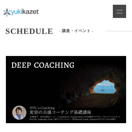
Skip
to
content
SCHEDULE
- 講座・イベント -