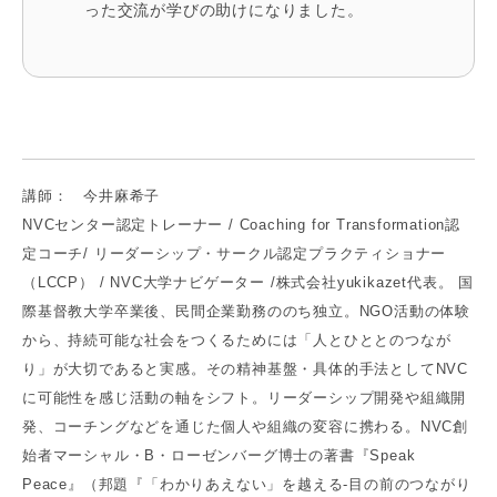
った交流が学びの助けになりました。
講師： 今井麻希子
NVCセンター認定トレーナー / Coaching for Transformation認
定コーチ/ リーダーシップ・サークル認定プラクティショナー
（LCCP） / NVC大学ナビゲーター /株式会社yukikazet代表。 国
際基督教大学卒業後、民間企業勤務ののち独立。NGO活動の体験
から、持続可能な社会をつくるためには「人とひととのつなが
り」が大切であると実感。その精神基盤・具体的手法としてNVC
に可能性を感じ活動の軸をシフト。リーダーシップ開発や組織開
発、コーチングなどを通じた個人や組織の変容に携わる。NVC創
始者マーシャル・B・ローゼンバーグ博士の著書『Speak
Peace』（邦題『「わかりあえない」を越える-目の前のつながり