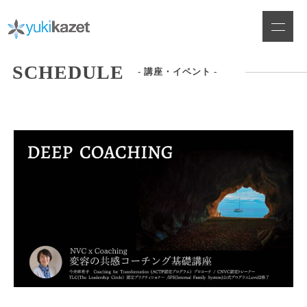
Skip
to
content
SCHEDULE
- 講座・イベント -