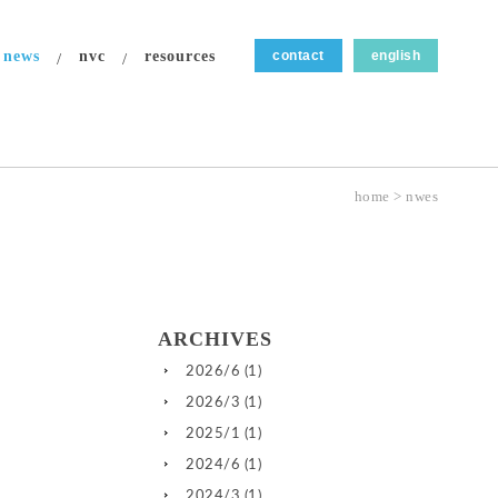
news
nvc
resources
contact
english
home
>
nwes
ARCHIVES
2026/6
(1)
2026/3
(1)
2025/1
(1)
2024/6
(1)
2024/3
(1)