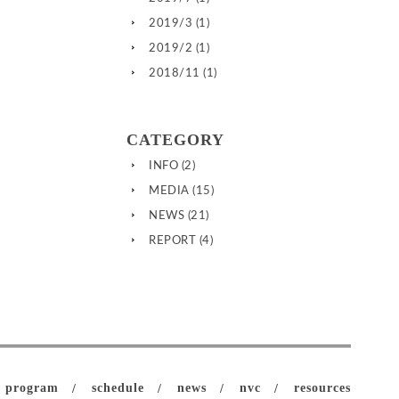
2019/3
(1)
2019/2
(1)
2018/11
(1)
CATEGORY
INFO
(2)
MEDIA
(15)
NEWS
(21)
REPORT
(4)
program
schedule
news
nvc
resources