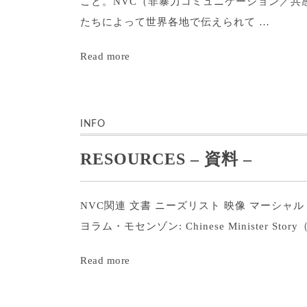
こと。NVC（非暴力コミュニケーション／共
たちによって世界各地で伝えられて …
"韓
Read more
国、
ベ
ル
INFO
ギ
RESOURCES – 資料 –
ー
で
の
NVC関連 文書 ニーズリスト 映像 マーシ
NVC
ヨラム・モセンゾン: Chinese Minister
の
"RESOURCES
Read more
広
–
が
資
り"