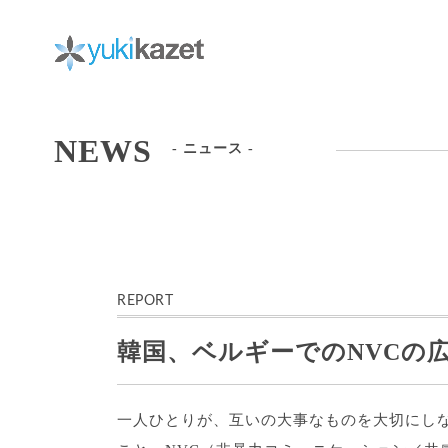
Skip
to
content
NEWS
- ニュース -
REPORT
news
韓国、ベルギーでのNVCの
一人ひとりが、互いの大事なものを大切にし