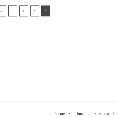
2
3
4
5
6
home
about
services