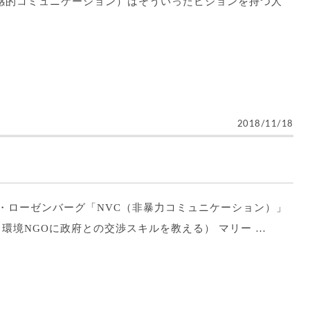
感的コミュニケーション）はそういったビジョンを持つ人
2018/11/18
ャル・ローゼンバーグ「NVC（非暴力コミュニケーション）」
 Story（環境NGOに政府との交渉スキルを教える） マリー …